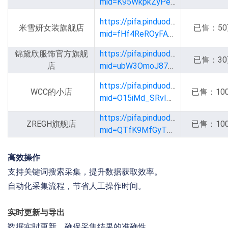
mid=K95WkpkZyPeu_yxR1bP6rw
https://pifa.pinduoduo.com/mall?
米雪妍女装旗舰店
已售：50
mid=fHf4ReROyFASi0VpYGXp9g
锦黛欣服饰官方旗舰
https://pifa.pinduoduo.com/mall?
已售：30
店
mid=ubW3OmoJ87XkZmVPGZrJ0w
https://pifa.pinduoduo.com/mall?
WCC的小店
已售：10
mid=O15iMd_SRvIG38EbTIAv0g
https://pifa.pinduoduo.com/mall?
ZREGH旗舰店
已售：10
mid=QTfK9MfGyTHjLEnaGDZ1sQ
高效操作
支持关键词搜索采集，提升数据获取效率。
自动化采集流程，节省人工操作时间。
实时更新与导出
数据实时更新，确保采集结果的准确性。