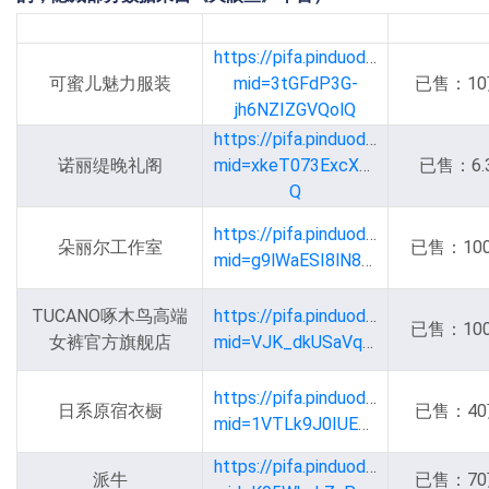
店铺名
店铺链接
销
https://pifa.pinduoduo.com/mall?
可蜜儿魅力服装
mid=3tGFdP3G-
已售：10
jh6NZIZGVQolQ
https://pifa.pinduoduo.com/mall?
诺丽缇晚礼阁
mid=xkeT073ExcXNLIfJkLf3-
已售：6.
Q
https://pifa.pinduoduo.com/mall?
朵丽尔工作室
已售：10
mid=g9lWaESI8lN8dkzbAEF37A
TUCANO啄木鸟高端
https://pifa.pinduoduo.com/mall?
已售：10
女裤官方旗舰店
mid=VJK_dkUSaVqvFgxQkKfdug
https://pifa.pinduoduo.com/mall?
日系原宿衣橱
已售：40
mid=1VTLk9J0IUESMBFJxEKgig
https://pifa.pinduoduo.com/mall?
派牛
已售：70