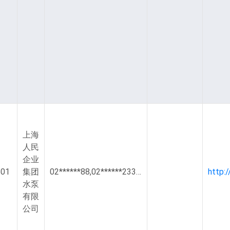
上海
人民
企业
kr3_SledPz7PS2Q9-
501
集团
02******88,02******233,135******49,180******69,187******60,189******18,181******00,183******29,187******49
水泵
有限
公司