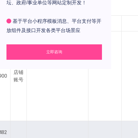
坛、政府/事业单位等网站定制开发！
蓝V
电话_个性
基于平台小程序模板消息、平台支付等开
赞数
电话_天眼查
认证
签名
放组件及接口开发各类平台场景应
立即咨询
r6nDvE0aR-
店铺
900
账号
482