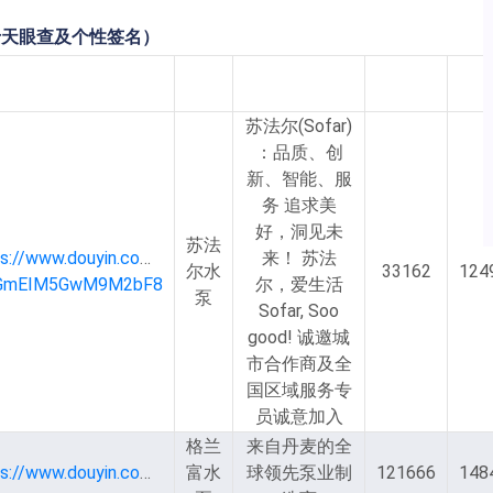
于天眼查及个性签名）
用户主页
昵称
个性签名
粉丝数
获
苏法尔(Sofar)
：品质、创
新、智能、服
务 追求美
好，洞见未
苏法
ps://www.douyin.com/user/MS4wLjABAAAAxJ8VbT3Xtb_n6imw
来！ 苏法
尔水
33162
124
GmEIM5GwM9M2bF8
尔，爱生活
泵
Sofar, Soo
good! 诚邀城
市合作商及全
国区域服务专
员诚意加入
格兰
来自丹麦的全
https://www.douyin.com/user/MS4wLjABAAAAXHuqOPHXkE3v9KCayVmQFVhq7UaNVOpe652YjUW0G6Q
富水
球领先泵业制
121666
148