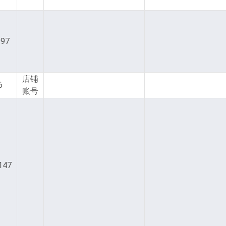
997
店铺
6
账号
-
147