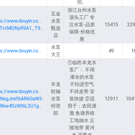
照。
浙江台州水泵
五金
源头工厂 专
ps://www.douyin.com/user/MS4wLjABAAAA3rqPDmJjd-
水泵
注水泵-品质
15415
22
VdBTvtMONyR9A1_T92HCU4B6rJAQ2iI84
甄选
保障-价格优
店
惠
水泵
https://www.douyin.com/user/MS4wLjABAAAAzoMLZ6tVjPtgwSfWDT95LXEviWWGARFBSWNGlxa6uIQ
49
1
大王
①临邑丰龙水
泵厂： 不用
灌水的水泵
丰龙
不怕进空气
ps://www.douyin.com/user/MS4wLjABAAAAQ0vmYUnl4kmjY8KP
软轴
不掉皮带 安
NsgJmif6AR6GaW3-
水泵
装快捷 ②适
12911
104
vQO96w4SzWXiL3U1gHrsMTnFSBgU
经营
用于：农田灌
部
溉 鱼塘养殖
工地抽水 丘
陵地带 黄河
水 泥浆水