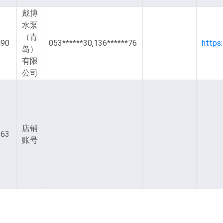
戴博
水泵
（青
490
053******30,136******76
岛）
有限
公司
DpE0-
店铺
563
账号