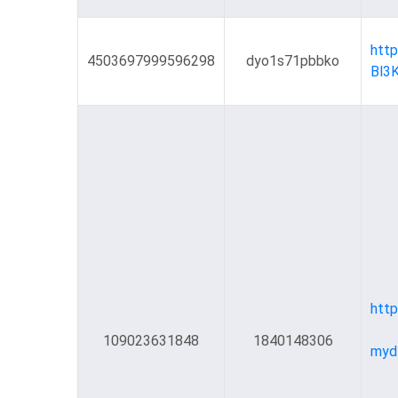
htt
4503697999596298
dyo1s71pbbko
htt
109023631848
1840148306
myd