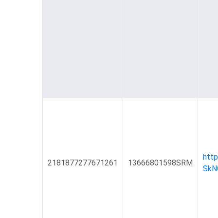
htt
2181877277671261
13666801598SRM