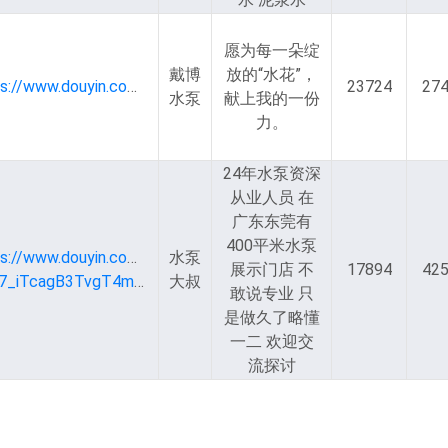
愿为每一朵绽
戴博
放的“水花”，
https://www.douyin.com/user/MS4wLjABAAAA0oLn1NGHeJa9d1niIt7SWq95bCzz7xrNsDxLN5FObnY
23724
27
水泵
献上我的一份
力。
24年水泵资深
从业人员 在
广东东莞有
400平米水泵
ps://www.douyin.com/user/MS4wLjABAAAAhoF130RJqQ5PdOY
水泵
展示门店 不
17894
42
jyOf7_iTcagB3TvgT4mF7B8
大叔
敢说专业 只
是做久了略懂
一二 欢迎交
流探讨