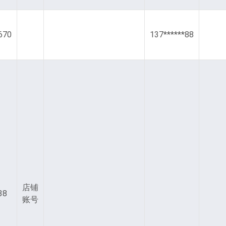
670
137******88
店铺
38
账号