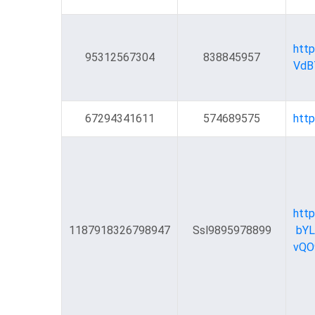
htt
95312567304
838845957
67294341611
574689575
htt
1187918326798947
Ssl9895978899
bYL