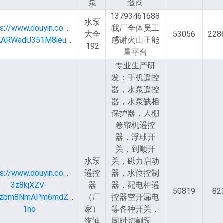
泵
造商
13793461688
水泵
ps://www.douyin.com/user/MS4wLjABAAAA5fgNw8-
我厂全体员工
大全
53056
228
Bl3KARWadU351M8ieuwmxv4HIKtwLsTNg_ZzRLBZk2n7WhqPCVrEpVfdN
感谢火山正能
192
量平台
专业生产研
发：手机遥控
器，水泵遥控
器，水泵缺相
保护器，大棚
卷帘机遥控
器，浮球开
关，到顺开
水泵
关，磁力启动
ps://www.douyin.com/user/MS4wLjABAAAAYSX-
遥控
器，水位控制
3z8kjXZV-
器
器，配电柜遥
50819
82
zbm8NmAPm6mdZzQz6pwJJjK-
（厂
控器空开漏电
1ho
家）
等各种开关，
统迪
同时切割泵、