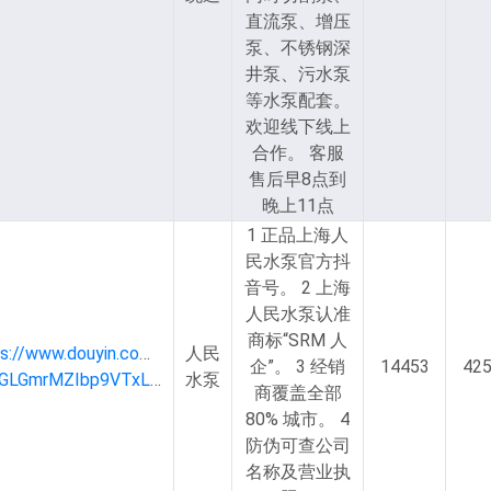
直流泵、增压
泵、不锈钢深
井泵、污水泵
等水泵配套。
欢迎线下线上
合作。 客服
售后早8点到
晚上11点
1 正品上海人
民水泵官方抖
音号。 2 上海
人民水泵认准
商标“SRM 人
ps://www.douyin.com/user/MS4wLjABAAAAyXPeWzqvBtOMmEf
人民
企”。 3 经销
14453
42
SkNGLGmrMZIbp9VTxL4flnitFveXEiGP
水泵
商覆盖全部
80% 城市。 4
防伪可查公司
名称及营业执